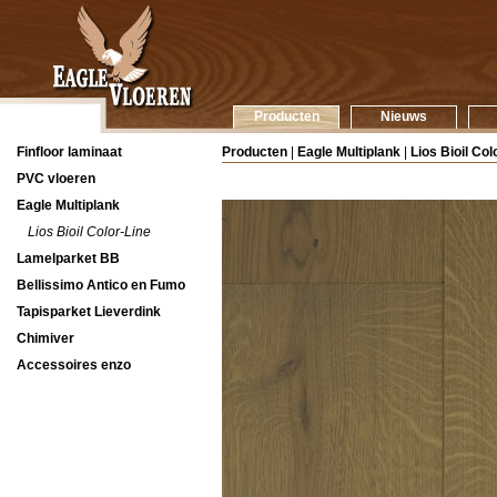
Producten
Nieuws
Finfloor laminaat
Producten
|
Eagle Multiplank
|
Lios Bioil Col
PVC vloeren
Eagle Multiplank
Lios Bioil Color-Line
Lamelparket BB
Bellissimo Antico en Fumo
Tapisparket Lieverdink
Chimiver
Accessoires enzo